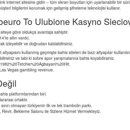
k internet sitesine gidin – tüm ekran boyutları için uyarlanabilir bir sü
teri bilgilerini korumak için gelişmiş şifreleme teknolojisi kullanır.
euro To Ulubione Kasyno Siecio
 siteye göre oldukça avantaja sahiptir.
4’te altın vardı).
k izleyebilir ve doğrudan katılabilirsiniz.
tyapısını kullanmış geçmişte bahis siteleri de bazı altyapılar kullanılırd
bilirsiniz ve tabi ki sobre spor yarışmalarına bahis koyabilirsiniz.
1982%20Tetchie%20Agbayani%20Hit.
al Las Vegas gambling revenue.
eğil
ahis platformlarından biri.
ararası ortaktır.
 sınırı olmayan türkiyenin ilk ve tek trambolin parkı.
, Revir, Bekleme Salonu ile Sizlere Hizmet Vermekteyiz.