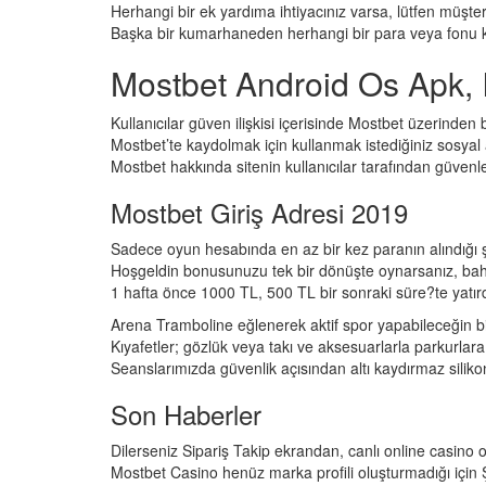
Herhangi bir ek yardıma ihtiyacınız varsa, lütfen müşteri
Başka bir kumarhaneden herhangi bir para veya fonu k
Mostbet Android Os Apk, Io
Kullanıcılar güven ilişkisi içerisinde Mostbet üzerinden 
Mostbet’te kaydolmak için kullanmak istediğiniz sosyal a
Mostbet hakkında sitenin kullanıcılar tarafından güvenle
Mostbet Giriş Adresi 2019
Sadece oyun hesabında en az bir kez paranın alındığı şe
Hoşgeldin bonusunuzu tek bir dönüşte oynarsanız, bahis
1 hafta önce 1000 TL, 500 TL bir sonraki süre?te yatı
Arena Tramboline eğlenerek aktif spor yapabileceğin bir 
Kıyafetler; gözlük veya takı ve aksesuarlarla parkurla
Seanslarımızda güvenlik açısından altı kaydırmaz siliko
Son Haberler
Dilerseniz Sipariş Takip ekrandan, canlı online casino o
Mostbet Casino henüz marka profili oluşturmadığı için 