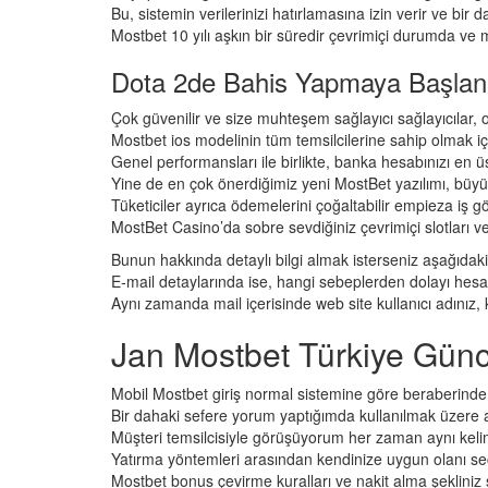
Bu, sistemin verilerinizi hatırlamasına izin verir ve bir 
Mostbet 10 yılı aşkın bir süredir çevrimiçi durumda ve 
Dota 2de Bahis Yapmaya Başlanır
Çok güvenilir ve size muhteşem sağlayıcı sağlayıcılar, oy
Mostbet ios modelinin tüm temsilcilerine sahip olmak için
Genel performansları ile birlikte, banka hesabınızı en
Yine de en çok önerdiğimiz yeni MostBet yazılımı, büyük
Tüketiciler ayrıca ödemelerini çoğaltabilir empieza iş
MostBet Casino’da sobre sevdiğiniz çevrimiçi slotları v
Bunun hakkında detaylı bilgi almak isterseniz aşağıdaki
E-mail detaylarında ise, hangi sebeplerden dolayı hesabı
Aynı zamanda mail içerisinde web site kullanıcı adınız, k
Jan Mostbet Türkiye Günce
Mobil Mostbet giriş normal sistemine göre beraberinde bi
Bir dahaki sefere yorum yaptığımda kullanılmak üzere a
Müşteri temsilcisiyle görüşüyorum her zaman aynı kelim
Yatırma yöntemleri arasından kendinize uygun olanı se
Mostbet bonus çevirme kuralları ve nakit alma şekliniz 