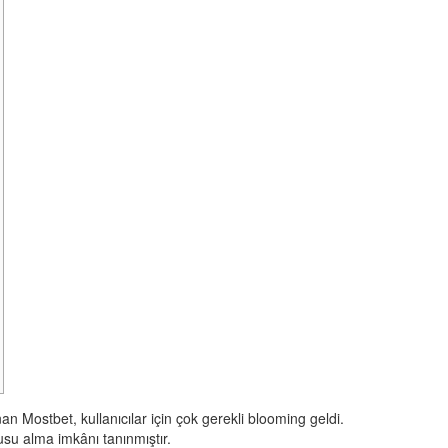
 Mostbet, kullanıcılar için çok gerekli blooming geldi.
su alma imkânı tanınmıştır.