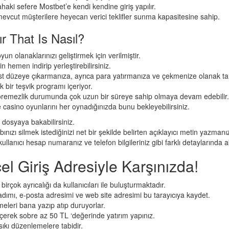
dahaki sefere Mostbet’e kendi kendine giriş yapılır.
mevcut müşterilere heyecan verici teklifler sunma kapasitesine sahip.
 That Is Nasıl?
un olanaklarınızı geliştirmek için verilmiştir.
 hemen indirip yerleştirebilirsiniz.
 üst düzeye çıkarmanıza, ayrıca para yatırmanıza ve çekmenize olanak tan
 bir teşvik programı içeriyor.
 göremezlik durumunda çok uzun bir süreye sahip olmaya devam edebilir.
e casino oyunlarını her oynadığınızda bunu bekleyebilirsiniz.
 dosyaya bakabilirsiniz.
nızı silmek istediğinizi net bir şekilde belirten açıklayıcı metin yazman
ullanıcı hesap numaranız ve telefon bilgileriniz gibi farklı detaylarında 
l Giriş Adresiyle Karşınızda!
rçok ayrıcalığı da kullanıcıları ile buluşturmaktadır.
dımı, e-posta adresimi ve web site adresimi bu tarayıcıya kaydet.
eleri bana yazıp atıp duruyorlar.
çerek sobre az 50 TL ‘değerinde yatırım yapınız.
sıkı düzenlemelere tabidir.