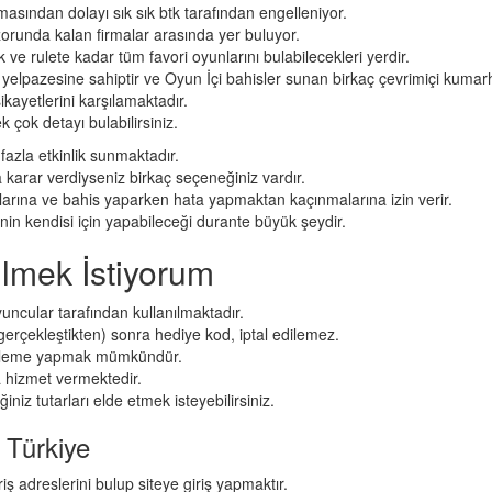
masından dolayı sık sık btk tarafından engelleniyor.
 zorunda kalan firmalar arasında yer buluyor.
ve rulete kadar tüm favori oyunlarını bulabilecekleri yerdir.
elpazesine sahiptir ve Oyun İçi bahisler sunan birkaç çevrimiçi kumarh
ikayetlerini karşılamaktadır.
çok detayı bulabilirsiniz.
fazla etkinlik sunmaktadır.
 karar verdiyseniz birkaç seçeneğiniz vardır.
malarına ve bahis yaparken hata yapmaktan kaçınmalarına izin verir.
inin kendisi için yapabileceği durante büyük şeydir.
lmek İstiyorum
ncular tarafından kullanılmaktadır.
erçekleştikten) sonra hediye kod, iptal edilemez.
inceleme yapmak mümkündür.
a hizmet vermektedir.
iz tutarları elde etmek isteyebilirsiniz.
 Türkiye
ş adreslerini bulup siteye giriş yapmaktır.