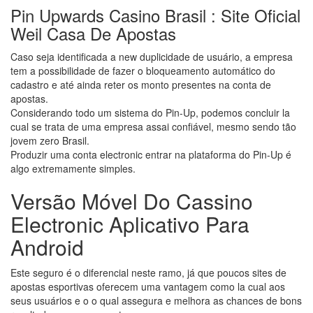
Pin Upwards Casino Brasil : Site Oficial
Weil Casa De Apostas
Caso seja identificada a new duplicidade de usuário, a empresa
tem a possibilidade de fazer o bloqueamento automático do
cadastro e até ainda reter os monto presentes na conta de
apostas.
Considerando todo um sistema do Pin-Up, podemos concluir la
cual se trata de uma empresa assai confiável, mesmo sendo tão
jovem zero Brasil.
Produzir uma conta electronic entrar na plataforma do Pin-Up é
algo extremamente simples.
Versão Móvel Do Cassino
Electronic Aplicativo Para
Android
Este seguro é o diferencial neste ramo, já que poucos sites de
apostas esportivas oferecem uma vantagem como la cual aos
seus usuários e o o qual assegura e melhora as chances de bons