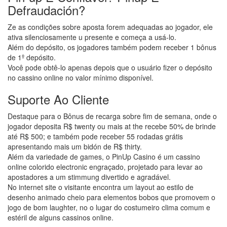
Defraudación?
Ze as condições sobre aposta forem adequadas ao jogador, ele
ativa silenciosamente u presente e começa a usá-lo.
Além do depósito, os jogadores também podem receber 1 bônus
de 1º depósito.
Você pode obtê-lo apenas depois que o usuário fizer o depósito
no cassino online no valor mínimo disponível.
Suporte Ao Cliente
Destaque para o Bônus de recarga sobre fim de semana, onde o
jogador deposita R$ twenty ou mais at the recebe 50% de brinde
até R$ 500; e também pode receber 55 rodadas grátis
apresentando mais um bidón de R$ thirty.
Além da variedade de games, o PinUp Casino é um cassino
online colorido electronic engraçado, projetado para levar ao
apostadores a um stimmung divertido e agradável.
No internet site o visitante encontra um layout ao estilo de
desenho animado cheio para elementos bobos que promovem o
jogo de bom laughter, no o lugar do costumeiro clima comum e
estéril de alguns cassinos online.