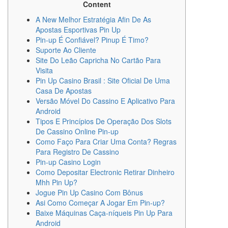
Content
A New Melhor Estratégia Afin De As
Apostas Esportivas Pin Up
Pin-up É Confiável? Pinup É Timo?
Suporte Ao Cliente
Site Do Leão Capricha No Cartão Para
Visita
Pin Up Casino Brasil : Site Oficial De Uma
Casa De Apostas
Versão Móvel Do Cassino E Aplicativo Para
Android
Tipos E Princípios De Operação Dos Slots
De Cassino Online Pin-up
Como Faço Para Criar Uma Conta? Regras
Para Registro De Cassino
Pin-up Casino Login
Como Depositar Electronic Retirar Dinheiro
Mhh Pin Up?
Jogue Pin Up Casino Com Bônus
Asi Como Começar A Jogar Em Pin-up?
Baixe Máquinas Caça-níqueis Pin Up Para
Android