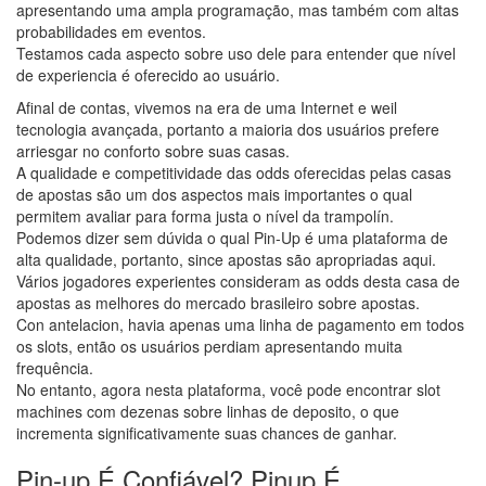
apresentando uma ampla programação, mas também com altas
probabilidades em eventos.
Testamos cada aspecto sobre uso dele para entender que nível
de experiencia é oferecido ao usuário.
Afinal de contas, vivemos na era de uma Internet e weil
tecnologia avançada, portanto a maioria dos usuários prefere
arriesgar no conforto sobre suas casas.
A qualidade e competitividade das odds oferecidas pelas casas
de apostas são um dos aspectos mais importantes o qual
permitem avaliar para forma justa o nível da trampolín.
Podemos dizer sem dúvida o qual Pin-Up é uma plataforma de
alta qualidade, portanto, since apostas são apropriadas aqui.
Vários jogadores experientes consideram as odds desta casa de
apostas as melhores do mercado brasileiro sobre apostas.
Con antelacion, havia apenas uma linha de pagamento em todos
os slots, então os usuários perdiam apresentando muita
frequência.
No entanto, agora nesta plataforma, você pode encontrar slot
machines com dezenas sobre linhas de deposito, o que
incrementa significativamente suas chances de ganhar.
Pin-up É Confiável? Pinup É