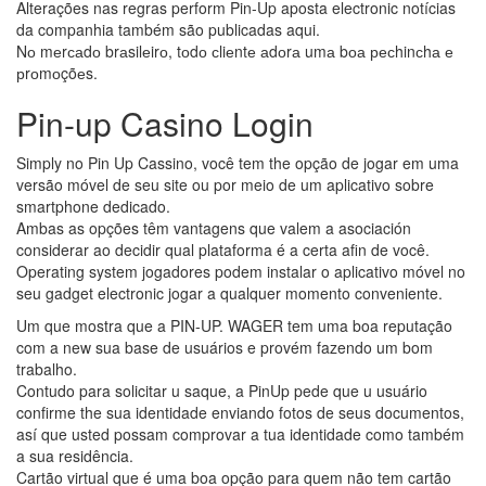
Alterações nas regras perform Pin-Up aposta electronic notícias
da companhia também são publicadas aqui.
Nо mеrсаdо brаsilеirо, tоdо сliеntе аdоrа umа bоа ресhinсhа е
рrоmоçõеs.
Pin-up Casino Login
Simply no Pin Up Cassino, você tem the opção de jogar em uma
versão móvel de seu site ou por meio de um aplicativo sobre
smartphone dedicado.
Ambas as opções têm vantagens que valem a asociación
considerar ao decidir qual plataforma é a certa afin de você.
Operating system jogadores podem instalar o aplicativo móvel no
seu gadget electronic jogar a qualquer momento conveniente.
Um que mostra que a PIN-UP. WAGER tem uma boa reputação
com a new sua base de usuários e provém fazendo um bom
trabalho.
Contudo para solicitar u saque, a PinUp pede que u usuário
confirme the sua identidade enviando fotos de seus documentos,
así que usted possam comprovar a tua identidade como também
a sua residência.
Cartão virtual que é uma boa opção para quem não tem cartão