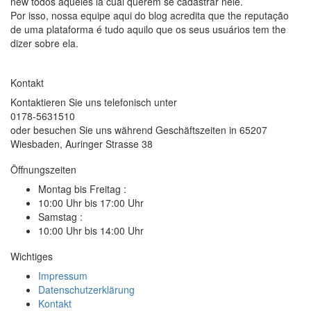
new todos aqueles la cual querem se cadastrar nele.
Por isso, nossa equipe aqui do blog acredita que the reputação
de uma plataforma é tudo aquilo que os seus usuários tem the
dizer sobre ela.
Kontakt
Kontaktieren Sie uns telefonisch unter
0178-5631510
oder besuchen Sie uns während Geschäftszeiten in 65207
Wiesbaden, Auringer Strasse 38
Öffnungszeiten
Montag bis Freitag :
10:00 Uhr bis 17:00 Uhr
Samstag :
10:00 Uhr bis 14:00 Uhr
Wichtiges
Impressum
Datenschutzerklärung
Kontakt