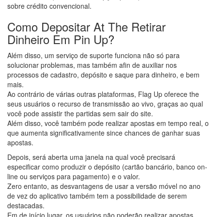
sobre crédito convencional.
Como Depositar At The Retirar
Dinheiro Em Pin Up?
Além disso, um serviço de suporte funciona não só para
solucionar problemas, mas também afin de auxiliar nos
processos de cadastro, depósito e saque para dinheiro, e bem
mais.
Ao contrário de várias outras plataformas, Flag Up oferece the
seus usuários o recurso de transmissão ao vivo, graças ao qual
você pode assistir the partidas sem sair do site.
Além disso, você também pode realizar apostas em tempo real, o
que aumenta significativamente since chances de ganhar suas
apostas.
Depois, será aberta uma janela na qual você precisará
especificar como produzir o depósito (cartão bancário, banco on-
line ou serviços para pagamento) e o valor.
Zero entanto, as desvantagens de usar a versão móvel no ano
de vez do aplicativo também tem a possibilidade de serem
destacadas.
Em de início lugar, os usuários não poderão realizar apostas