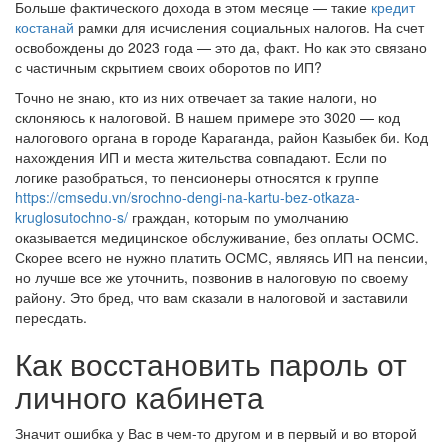
Больше фактического дохода в этом месяце — такие
кредит
костанай
рамки для исчисления социальных налогов. На счет
освобождены до 2023 года — это да, факт. Но как это связано
с частичным скрытием своих оборотов по ИП?
Точно не знаю, кто из них отвечает за такие налоги, но
склоняюсь к налоговой. В нашем примере это 3020 — код
налогового органа в городе Караганда, район Казыбек би. Код
нахождения ИП и места жительства совпадают. Если по
логике разобраться, то пенсионеры относятся к группе
https://cmsedu.vn/srochno-dengi-na-kartu-bez-otkaza-
kruglosutochno-s/
граждан, которым по умолчанию
оказывается медицинское обслуживание, без оплаты ОСМС.
Скорее всего не нужно платить ОСМС, являясь ИП на пенсии,
но лучше все же уточнить, позвонив в налоговую по своему
району. Это бред, что вам сказали в налоговой и заставили
пересдать.
Как восстановить пароль от
личного кабинета
Значит ошибка у Вас в чем-то другом и в первый и во второй