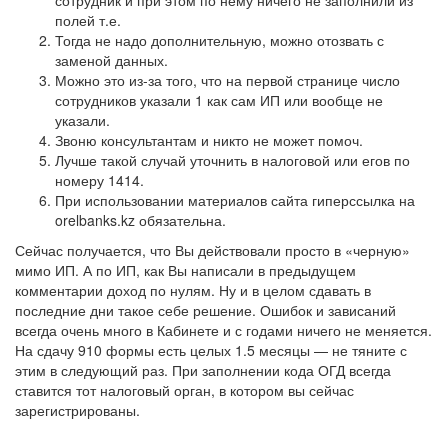
сотрудник и при этом по нему ничего не заполнили из
полей т.е.
Тогда не надо дополнительную, можно отозвать с
заменой данных.
Можно это из-за того, что на первой странице число
сотрудников указали 1 как сам ИП или вообще не
указали.
Звоню консультантам и никто не может помоч.
Лучше такой случай уточнить в налоговой или егов по
номеру 1414.
При использовании материалов сайта гиперссылка на
orelbanks.kz обязательна.
Сейчас получается, что Вы действовали просто в «черную»
мимо ИП. А по ИП, как Вы написали в предыдущем
комментарии доход по нулям. Ну и в целом сдавать в
последние дни такое себе решение. Ошибок и зависаний
всегда очень много в Кабинете и с годами ничего не меняется.
На сдачу 910 формы есть целых 1.5 месяцы — не тяните с
этим в следующий раз. При заполнении кода ОГД всегда
ставится тот налоговый орган, в котором вы сейчас
зарегистрированы.