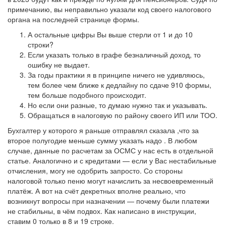
примечанию, вы неправильно указали код своего налогового
органа на последней странице формы.
А остальные цифры Вы выше стерли от 1 и до 10
строки?
Если указать только в графе безналичный доход, то
ошибку не выдает.
За годы практики я в принципе ничего не удивляюсь,
тем более чем ближе к дедлайну по сдаче 910 формы,
тем больше подобного происходит.
Но если они разные, то думаю нужно так и указывать.
Обращаться в налоговую по району своего ИП или ТОО.
Бухгалтер у которого я раньше отправлял сказала ,что за
второе полугодие меньше сумму указать надо . В любом
случае, данные по расчетам за ОСМС у нас есть в отдельной
статье. Аналогично и с кредитами — если у Вас нестабильные
отчисления, могу не одобрить запросто. Со стороны
налоговой только пеню могут начислить за несвоевременный
платёж. А вот на счёт декретных вполне реально, что
возникнут вопросы при назначении — почему были платежи
не стабильны, в чём подвох. Как написано в инструкции,
ставим 0 только в 8 и 19 строке.