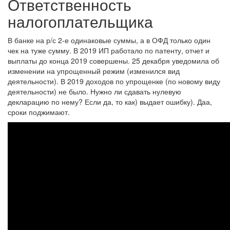
Ответственность
налогоплательщика
В банке на р/с 2-е одинаковые суммы, а в ОФД только один
чек на туже сумму. В 2019 ИП работало по патенту, отчет и
выплаты до конца 2019 совершены. 25 декабря уведомила об
изменении на упрощенный режим (изменился вид
деятельности). В 2019 доходов по упрощенке (по новому виду
деятельности) не было. Нужно ли сдавать нулевую
декларацию по нему? Если да, то как) выдает ошибку). Даа,
сроки поджимают.