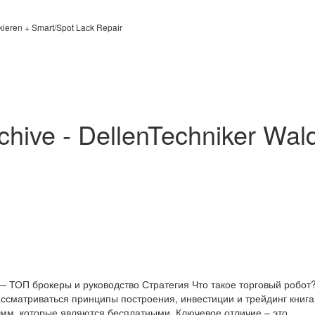
kieren + Smart/Spot Lack Repair
hive - DellenTechniker Wal
ТОП брокеры и руководство Стратегия Что такое торговый робот? 
ассматриваться принципы построения, инвестиции и трейдинг книга
амм, которые являются бесплатными. Ключевое отличие – это