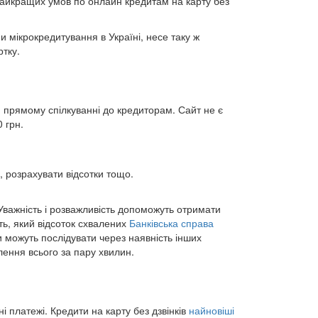
у найкращих умов по онлайн кредитам на карту без
мікрокредитування в Україні, несе таку ж
ртку.
и прямому спілкуванні до кредиторам. Сайт не є
 грн.
 розрахувати відсотки тощо.
 Уважність і розважливість допоможуть отримати
ють, який відсоток схвалених
Банківська справа
и можуть послідувати через наявність інших
ення всього за пару хвилин.
і платежі. Кредити на карту без дзвінків
найновіші