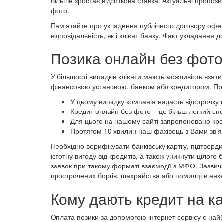
більше зростає відсоткова ставка. Актуальні пропоз
фото.
Пам’ятайте про укладення публічного договору офер
відповідальність, як і клієнт банку. Факт укладання
Позика онлайн без фото
У більшості випадків клієнти мають можливість взят
фінансовою установою, банком або кредитором. При 
У цьому випадку компанія надасть відстрочку п
Кредит онлайн без фото – це більш легкий спо
Для цього на нашому сайті запропоновано кре
Протягом 10 хвилин наш фахівець з Вами зв’яж
Необхідно верифікувати банківську картrу, підтверд
істотну вигоду від кредитів, а також уникнути цілог
заявок при такому форматі взаємодії з МФО. Зазвича
прострочених боргів, шахрайства або помилці в анк
Кому дають кредит на к
Оплата позики за допомогою інтернет сервісу є найбі