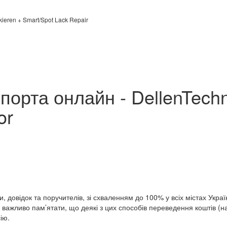
kieren + Smart/Spot Lack Repair
порта онлайн - DellenTech
or
и, довідок та поручителів, зі схваленням до 100% у всіх містах Ук
 важливо пам’ятати, що деякі з цих способів переведення коштів (н
ію.