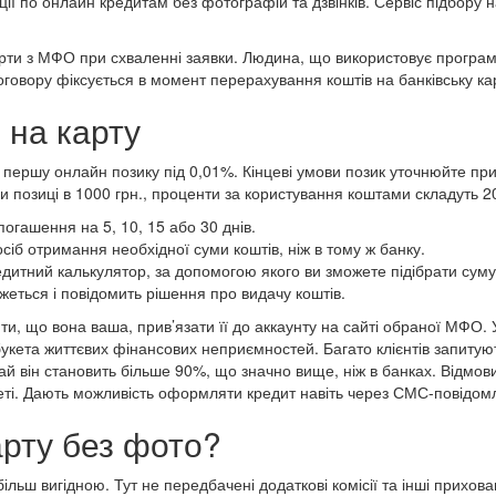
иції по онлайн кредитам без фотографій та дзвінків. Сервіс підбор
ти з МФО при схваленні заявки. Людина, що використовує програми 
 договору фіксується в момент перерахування коштів на банківську ка
 на карту
и першу онлайн позику під 0,01%. Кінцеві умови позик уточнюйте пр
позиці в 1000 грн., проценти за користування коштами складуть 20
огашення на 5, 10, 15 або 30 днів.
сіб отримання необхідної суми коштів, ніж в тому ж банку.
дитний калькулятор, за допомогою якого ви зможете підібрати суму,
еться і повідомить рішення про видачу коштів.
ити, що вона ваша, прив’язати її до аккаунту на сайті обраної МФО.
о букета життєвих фінансових неприємностей. Багато клієнтів запиту
й він становить більше 90%, що значно вище, ніж в банках. Відмов
еті. Дають можливість оформляти кредит навіть через СМС-повідомл
арту без фото?
льш вигідною. Тут не передбачені додаткові комісії та інші прихован