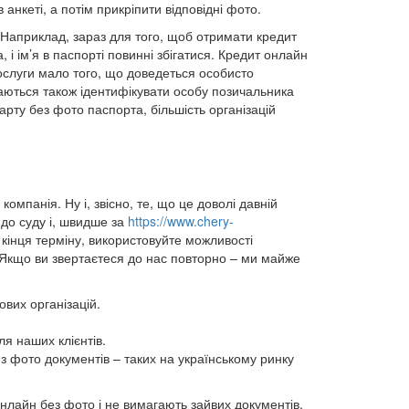
 анкеті, а потім прикріпити відповідні фото.
Наприклад, зараз для того, щоб отримати кредит
 і ім’я в паспорті повинні збігатися. Кредит онлайн
послуги мало того, що доведеться особисто
гаються також ідентифікувати особу позичальника
арту без фото паспорта, більшість організацій
мпанія. Ну і, звісно, те, що це доволі давній
до суду і, швидше за
https://www.chery-
 кінця терміну, використовуйте можливості
и. Якщо ви звертаєтеся до нас повторно – ми майже
ових організацій.
ля наших клієнтів.
з фото документів – таких на українському ринку
онлайн без фото і не вимагають зайвих документів.