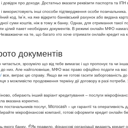
і довідок про доходи. Достатньо вказати реквізити паспорта та ІПН в
і використовують інші способи підтвердження особи позичальника. 
ий код. Ім’я, на яке відкрито банківський рахунок або видана карта,
дної суми коштів, ніж в тому ж банку. Однак, для отримання такої 
брати цілий пакет необхідних документів. В режимі онлайн МФО нама
 Незважаючи на те, що багато хто хоче отримати онлайн кредит на к
ото документів
тається, зрозуміло що від тебе вимагає і що пропонує та чи інша ко
 до них. Але найголовніше, МФО має право офіційно подати на вас 
/
все, виграє цю справу. Якщо ви не готові гасити заборгованість до
ісяця з можливістю продовження терміну дії договору в разі потреб
міново, обирають інший варіант кредитування – послуги мікрофінанс
ла вказана коректно.
постачальників послуг, Microcash – це гарантії та оперативність д
ибирайте мікрофінансові компанії, готові оформити кредит онлайн бе
дь-якого банку. ☝Як правило, фінансові організації видають кредит 