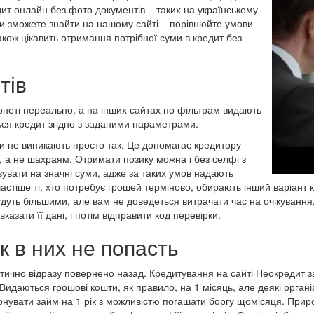
ит онлайн без фото документів – таких на українському
ви зможете знайти на нашому сайті – порівнюйте умови
також цікавить отримання потрібної суми в кредит без
тів
еті нереально, а на інших сайтах по фільтрам видають
ється кредит згідно з заданими параметрами.
ги не виникають просто так. Це допомагає кредитору
 а не шахраям. Отримати позику можна і без селфі з
вувати на значні суми, адже за таких умов надають
частіше ті, хто потребує грошей терміново, обирають інший варіант
будуть більшими, але вам не доведеться витрачати час на очікуванн
казати її дані, і потім відправити код перевірки.
 в них не попасть
актично відразу повернено назад. Кредитування на сайті Неокредит 
. Видаються грошові кошти, як правило, на 1 місяць, але деякі орга
нувати займ на 1 рік з можливістю погашати боргу щомісяця. Прир