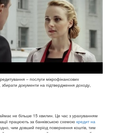
 кредитування – послуги мікрофінансових
я, збирати документи на підтвердження доходу,
займає не більше 15 хвилин. Це час з урахуванням
нізації працюють за банківською схемою
кредит на
одно, чим довший період повернення коштів, тим