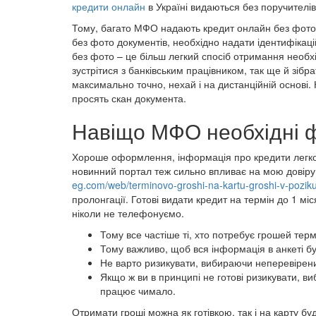
кредити онлайн
в Україні видаються без поручителів 
Тому, багато МФО надають кредит онлайн без фото 
без фото документів, необхідно надати ідентифікаційн
без фото – це більш легкий спосіб отримання необхі
зустрітися з банківським працівником, так ще й зі
максимально точно, нехай і на дистанційній основі.
просять скан документа.
Навіщо МФО необхідні ф
Хороше оформлення, інформація про кредити легко чи
новинний портал теж сильно впливає на мою довіру
eg.com/web/terminovo-groshi-na-kartu-groshi-v-poziku
пролонгації. Готові видати кредит на термін до 1 м
ніколи не телефонуємо.
Тому все частіше ті, хто потребує грошей тер
Тому важливо, щоб вся інформація в анкеті бу
Не варто ризикувати, вибираючи неперевірених 
Якщо ж ви в принципі не готові ризикувати, в
працює чимало.
Отримати гроші можна як готівкою, так і на карту бу