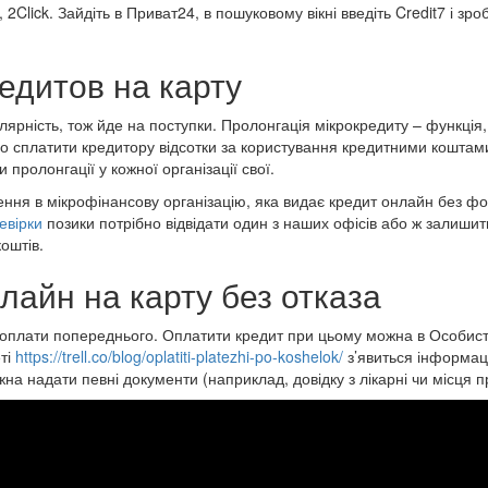
Click. Зайдіть в Приват24, в пошуковому вікні введіть Credit7 і зроб
едитов на карту
пулярність, тож йде на поступки. Пролонгація мікрокредиту – функці
о сплатити кредитору відсотки за користування кредитними коштами
 пролонгації у кожної організації свої.
ння в мікрофінансову організацію, яка видає кредит онлайн без фо
евірки
позики потрібно відвідати один з наших офісів або ж залишит
оштів.
лайн на карту без отказа
 оплати попереднього. Оплатити кредит при цьому можна в Особисто
еті
https://trell.co/blog/oplatiti-platezhi-po-koshelok/
з’явиться інформац
на надати певні документи (наприклад, довідку з лікарні чи місця 