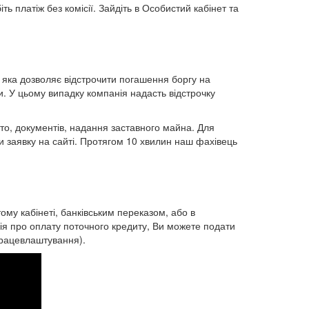
іть платіж без комісії. Зайдіть в Особистий кабінет та
я, яка дозволяє відстрочити погашення боргу на
. У цьому випадку компанія надасть відстрочку
то, документів, надання заставного майна. Для
и заявку на сайті. Протягом 10 хвилин наш фахівець
му кабінеті, банківським переказом, або в
ія про оплату поточного кредиту, Ви можете подати
працевлаштування).