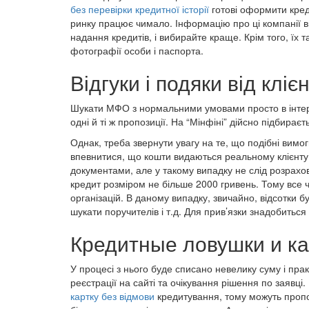
без перевірки кредитної історії
готові оформити кред
ринку працює чимало. Інформацію про ці компанії 
надання кредитів, і вибирайте краще. Крім того, їх 
фотографії особи і паспорта.
Відгуки і подяки від клієн
Шукати МФО з нормальними умовами просто в інтерн
одні й ті ж пропозиції. На “Мінфіні” дійсно підбира
Однак, треба звернути увагу на те, що подібні вимо
впевнитися, що кошти видаються реальному клієнту,
документами, але у такому випадку не слід розрахо
кредит розміром не більше 2000 гривень. Тому все 
організацій. В даному випадку, звичайно, відсотки 
шукати поручителів і т.д. Для прив’язки знадобиться в
Кредитные ловушки и как
У процесі з нього буде списано невелику суму і пр
реєстрації на сайті та очікування рішення по заявці
картку без відмови
кредитування, тому можуть пропо