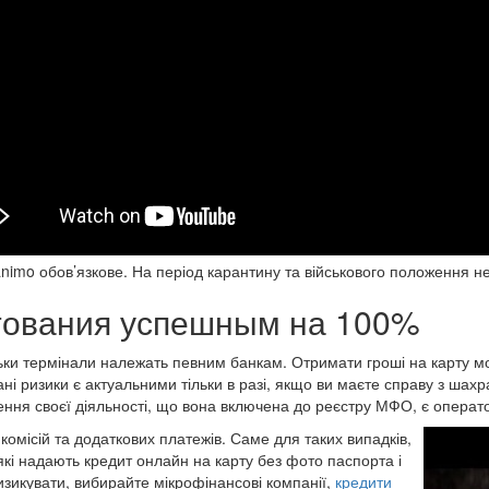
nimo обов’язкове. На період карантину та військового положення не
итования успешным на 100%
ільки термінали належать певним банкам. Отримати гроші на карту мо
зані ризики є актуальними тільки в разі, якщо ви маєте справу з 
ення своєї діяльності, що вона включена до реєстру МФО, є опера
омісій та додаткових платежів. Саме для таких випадків,
які надають кредит онлайн на карту без фото паспорта і
ризикувати, вибирайте мікрофінансові компанії,
кредити