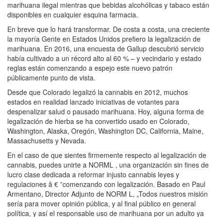
marihuana ilegal mientras que bebidas alcohólicas y tabaco están
disponibles en cualquier esquina farmacia.
En breve que lo hará transformar. De costa a costa, una creciente
la mayoría Gente en Estados Unidos prefiero la legalización de
marihuana. En 2016, una encuesta de Gallup descubrió servicio
había cultivado a un récord alto al 60 % – y vecindario y estado
reglas están comenzando a espejo este nuevo patrón
públicamente punto de vista.
Desde que Colorado legalizó la cannabis en 2012, muchos
estados en realidad lanzado iniciativas de votantes para
despenalizar salud o pausado marihuana. Hoy, alguna forma de
legalización de hierba se ha convertido usado en Colorado,
Washington, Alaska, Oregón, Washington DC, California, Maine,
Massachusetts y Nevada.
En el caso de que sientes firmemente respecto al legalización de
cannabis, puedes unirte a NORML , una organización sin fines de
lucro clase dedicada a reformar injusto cannabis leyes y
regulaciones â € ”comenzando con legalización. Basado en Paul
Armentano, Director Adjunto de NORM L, „Todos nuestros misión
sería para mover opinión pública, y al final público en general
política, y así el responsable uso de marihuana por un adulto ya