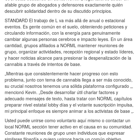
afable grupo de abogados y defensores exactamente quién
descubrir solidaridad dentro de su discutido principios.
STANDARD El trabajo de L va más allá de anual o estacional
eventos. Es gente común en el suelo, obteniendo peticiones y
circulando información, con la energía para genuinamente
cambiar algunas personas cerebros e impacto leyes. En un área
cantidad, grupos afiliados a NORML mantener reuniones de
grupo, organizar actividades, recepción regional y estado líderes,
y hacer noticias alcance para presionar la despenalización de la
cannabis a través de intentos de base.
„Mientras que consistentemente hacer progreso con esto
problema, junto con tema de cannabis llega a ser más conocido,
su crucial nosotros tenemos una sólida plataforma configurado „,
mencionó Kevin. „Desde desarrollar útil charlar factores y
adecuado mensajes de texto, hasta tratar con NORML capítulos
preparar nivel estatal lobby días y el votante suscripción impulsa,
mi principal enfoque es siempre animar a los activistas de base „.
Usted puede unirse como voluntario aquí mismo o contactar un
local NORML sección tener activo en el causa en su comunidad.
Constante reuniones de grupo unen individuos que expresar
similares filosofía y quiero unirnos hacia un común objetivo.