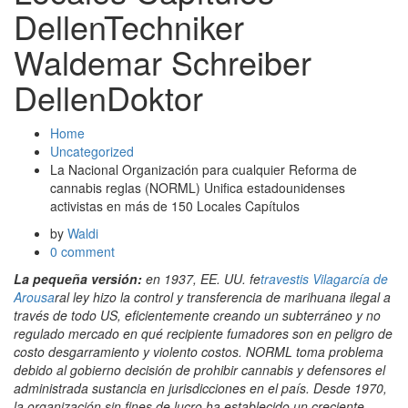
DellenTechniker
Waldemar Schreiber
DellenDoktor
Home
Uncategorized
La Nacional Organización para cualquier Reforma de
cannabis reglas (NORML) Unifica estadounidenses
activistas en más de 150 Locales Capítulos
by
Waldi
0 comment
La pequeña versión:
en 1937, EE. UU. fe
travestis Vilagarcía de
Arousa
ral ley hizo la control y transferencia de marihuana ilegal a
través de todo US, eficientemente creando un subterráneo y no
regulado mercado en qué recipiente fumadores son en peligro de
costo desgarramiento y violento costos. NORML toma problema
debido al gobierno decisión de prohibir cannabis y defensores el
administrada sustancia en jurisdicciones en el país. Desde 1970,
la organización sin fines de lucro ha establecido un creciente