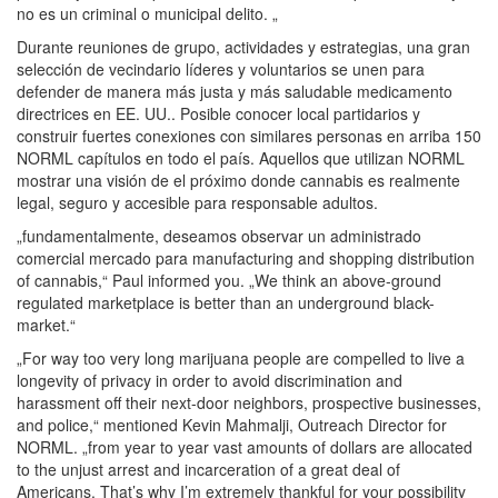
no es un criminal o municipal delito. „
Durante reuniones de grupo, actividades y estrategias, una gran
selección de vecindario líderes y voluntarios se unen para
defender de manera más justa y más saludable medicamento
directrices en EE. UU.. Posible conocer local partidarios y
construir fuertes conexiones con similares personas en arriba 150
NORML capítulos en todo el país. Aquellos que utilizan NORML
mostrar una visión de el próximo donde cannabis es realmente
legal, seguro y accesible para responsable adultos.
„fundamentalmente, deseamos observar un administrado
comercial mercado para manufacturing and shopping distribution
of cannabis,“ Paul informed you. „We think an above-ground
regulated marketplace is better than an underground black-
market.“
„For way too very long marijuana people are compelled to live a
longevity of privacy in order to avoid discrimination and
harassment off their next-door neighbors, prospective businesses,
and police,“ mentioned Kevin Mahmalji, Outreach Director for
NORML. „from year to year vast amounts of dollars are allocated
to the unjust arrest and incarceration of a great deal of
Americans. That’s why I’m extremely thankful for your possibility