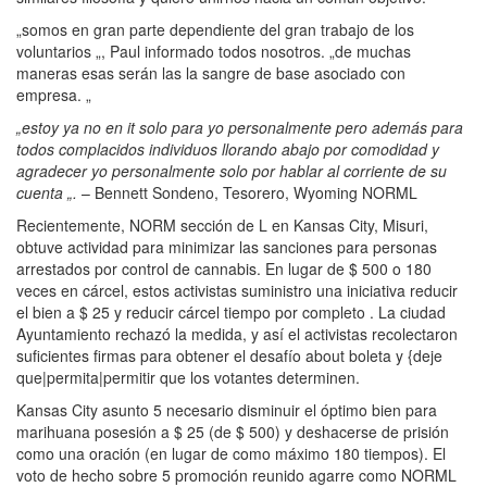
„somos en gran parte dependiente del gran trabajo de los
voluntarios „, Paul informado todos nosotros. „de muchas
maneras esas serán las la sangre de base asociado con
empresa. „
„estoy ya no en it solo para yo personalmente pero además para
todos complacidos individuos llorando abajo por comodidad y
agradecer yo personalmente solo por hablar al corriente de su
cuenta „.
– Bennett Sondeno, Tesorero, Wyoming NORML
Recientemente, NORM sección de L en Kansas City, Misuri,
obtuve actividad para minimizar las sanciones para personas
arrestados por control de cannabis. En lugar de $ 500 o 180
veces en cárcel, estos activistas suministro una iniciativa reducir
el bien a $ 25 y reducir cárcel tiempo por completo . La ciudad
Ayuntamiento rechazó la medida, y así el activistas recolectaron
suficientes firmas para obtener el desafío about boleta y {deje
que|permita|permitir que los votantes determinen.
Kansas City asunto 5 necesario disminuir el óptimo bien para
marihuana posesión a $ 25 (de $ 500) y deshacerse de prisión
como una oración (en lugar de como máximo 180 tiempos). El
voto de hecho sobre 5 promoción reunido agarre como NORML