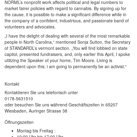
NORML’s nonprofit work affects political and legal numbers to
market fairer policies with regard to cannabis. By signing up for
the cause, it is possible to make a significant difference while in
the company of a confident, industrious, and passionate band of
volunteers and advocates.
„I have the delight of dealing with several of the most remarkable
people in North Carolina,“ mentioned Sonja Sutton, the Secretary
of STANDARDL’s vermont section. „You will find lobbied on state
capitol, presented fundraisers, and, only earlier this April, I spoke
utilizing the Speaker of your home, Tim Moore. Living is
dependent upon this; i am going to permanently be an activist.“
Kontakt
Kontaktieren Sie uns telefonisch unter
0178-5631510
oder besuchen Sie uns während Geschäftszeiten in 65207
Wiesbaden, Auringer Strasse 38
Öffnungszeiten
Montag bis Freitag :
10:00 Uhr bis 17:00 Uhr