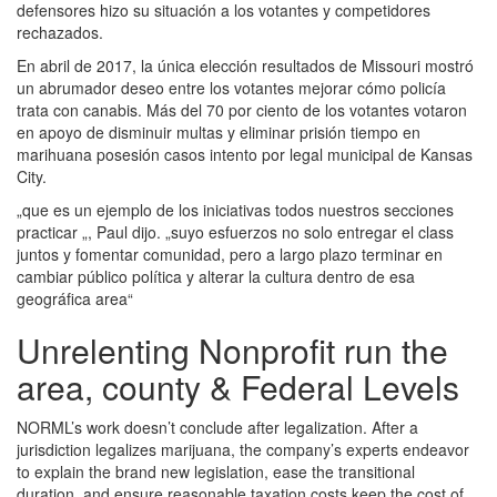
defensores hizo su situación a los votantes y competidores
rechazados.
En abril de 2017, la única elección resultados de Missouri mostró
un abrumador deseo entre los votantes mejorar cómo policía
trata con canabis. Más del 70 por ciento de los votantes votaron
en apoyo de disminuir multas y eliminar prisión tiempo en
marihuana posesión casos intento por legal municipal de Kansas
City.
„que es un ejemplo de los iniciativas todos nuestros secciones
practicar „, Paul dijo. „suyo esfuerzos no solo entregar el class
juntos y fomentar comunidad, pero a largo plazo terminar en
cambiar público política y alterar la cultura dentro de esa
geográfica area“
Unrelenting Nonprofit run the
area, county & Federal Levels
NORML’s work doesn’t conclude after legalization. After a
jurisdiction legalizes marijuana, the company’s experts endeavor
to explain the brand new legislation, ease the transitional
duration, and ensure reasonable taxation costs keep the cost of