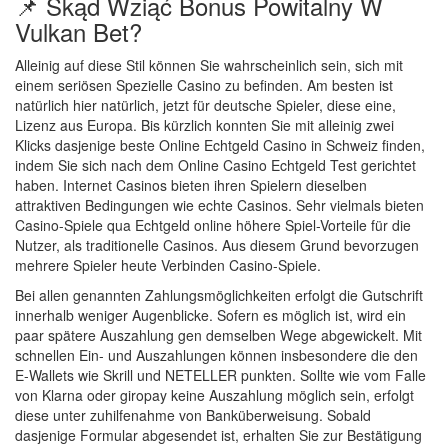
📌 Skąd Wziąć Bonus Powitalny W
Vulkan Bet?
Alleinig auf diese Stil können Sie wahrscheinlich sein, sich mit
einem seriösen Spezielle Casino zu befinden. Am besten ist
natürlich hier natürlich, jetzt für deutsche Spieler, diese eine,
Lizenz aus Europa. Bis kürzlich konnten Sie mit alleinig zwei
Klicks dasjenige beste Online Echtgeld Casino in Schweiz finden,
indem Sie sich nach dem Online Casino Echtgeld Test gerichtet
haben. Internet Casinos bieten ihren Spielern dieselben
attraktiven Bedingungen wie echte Casinos. Sehr vielmals bieten
Casino-Spiele qua Echtgeld online höhere Spiel-Vorteile für die
Nutzer, als traditionelle Casinos. Aus diesem Grund bevorzugen
mehrere Spieler heute Verbinden Casino-Spiele.
Bei allen genannten Zahlungsmöglichkeiten erfolgt die Gutschrift
innerhalb weniger Augenblicke. Sofern es möglich ist, wird ein
paar spätere Auszahlung gen demselben Wege abgewickelt. Mit
schnellen Ein- und Auszahlungen können insbesondere die den
E-Wallets wie Skrill und NETELLER punkten. Sollte wie vom Falle
von Klarna oder giropay keine Auszahlung möglich sein, erfolgt
diese unter zuhilfenahme von Banküberweisung. Sobald
dasjenige Formular abgesendet ist, erhalten Sie zur Bestätigung