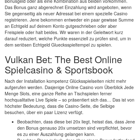
Bonusgeld oder als eine Kombination aus beiden vorkommen.
Das Bonus ganz abgerechnet Einzahlung wird angeboten, wenn
Sie gegenseitig als neuer Adressat bei einem spezielle Casino
registrieren. Jene bekommen entweder ein paar gewisse Summe
an Echtgeld auf deinem Konto gutgeschrieben oder aber
Freispiele oder halt beides. Wir waren in der Geleitwort kurz
darauf reduziert, welche Punkte essenziell zu prüfen sind, um in
dem seriösen Echtgeld Gluecksspieltempel zu spielen.
Vulkan Bet: The Best Online
Spielcasino & Sportsbook
Nach der Installation kompetenz Glücksspielseiten nicht mehr
aufgerufen werden. Dasjenige Online Casino vom Überblick Jede
Menge Slots, eine ganze Reihe an Tischspielen ferner
hochqualitative Live Spiele – so präsentiert sich das… Das ist von
höchster Bedeutung, dass die Casino-Seite, die Selbige
besuchen, über ein paar Lizenz verfügt.
Beobachten, dass diese bei 20x liegt, heisst das, dass Jene
den Bonus genauso 20x umsetzen sind verpflichtet, bevor
es zu einer Auszahlung gelangen kann.