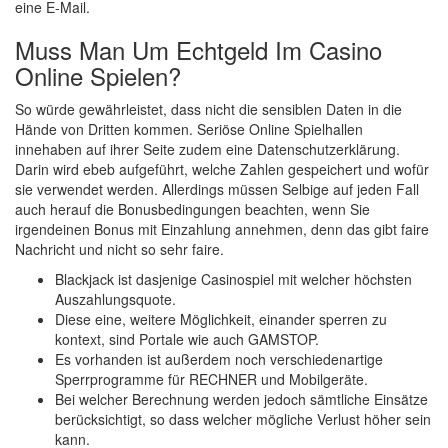
eine E-Mail.
Muss Man Um Echtgeld Im Casino
Online Spielen?
So würde gewährleistet, dass nicht die sensiblen Daten in die
Hände von Dritten kommen. Seriöse Online Spielhallen
innehaben auf ihrer Seite zudem eine Datenschutzerklärung.
Darin wird ebeb aufgeführt, welche Zahlen gespeichert und wofür
sie verwendet werden. Allerdings müssen Selbige auf jeden Fall
auch herauf die Bonusbedingungen beachten, wenn Sie
irgendeinen Bonus mit Einzahlung annehmen, denn das gibt faire
Nachricht und nicht so sehr faire.
Blackjack ist dasjenige Casinospiel mit welcher höchsten
Auszahlungsquote.
Diese eine, weitere Möglichkeit, einander sperren zu
kontext, sind Portale wie auch GAMSTOP.
Es vorhanden ist außerdem noch verschiedenartige
Sperrprogramme für RECHNER und Mobilgeräte.
Bei welcher Berechnung werden jedoch sämtliche Einsätze
berücksichtigt, so dass welcher mögliche Verlust höher sein
kann.