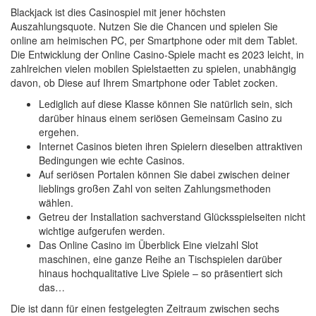
Blackjack ist dies Casinospiel mit jener höchsten
Auszahlungsquote. Nutzen Sie die Chancen und spielen Sie
online am heimischen PC, per Smartphone oder mit dem Tablet.
Die Entwicklung der Online Casino-Spiele macht es 2023 leicht, in
zahlreichen vielen mobilen Spielstaetten zu spielen, unabhängig
davon, ob Diese auf Ihrem Smartphone oder Tablet zocken.
Lediglich auf diese Klasse können Sie natürlich sein, sich
darüber hinaus einem seriösen Gemeinsam Casino zu
ergehen.
Internet Casinos bieten ihren Spielern dieselben attraktiven
Bedingungen wie echte Casinos.
Auf seriösen Portalen können Sie dabei zwischen deiner
lieblings großen Zahl von seiten Zahlungsmethoden
wählen.
Getreu der Installation sachverstand Glücksspielseiten nicht
wichtige aufgerufen werden.
Das Online Casino im Überblick Eine vielzahl Slot
maschinen, eine ganze Reihe an Tischspielen darüber
hinaus hochqualitative Live Spiele – so präsentiert sich
das…
Die ist dann für einen festgelegten Zeitraum zwischen sechs