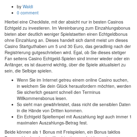
by
Waldi
0 comment
Hierbei eine Checkliste, mit der absicht nur in besten Casinos
Echtgeld zu investieren. Im Vereinbarung zum Einzahlungsbonus
bieten aber deutlich weniger Spielstaetten einen Echtgeldbonus
ohne Einzahlung an. Dieses handelt sich damit meist um dieses
Casino Startguthaben um 5 und 30 Euro, das geradlinig nach der
Registrierung gutgeschrieben wird. Egal, ob Sie dieses stetiger
Fan seitens Casino Echtgeld-Spielen sind immer wieder oder ein
Anfänger, es ist dauernd wichtig, über die Spiele aktualisiert zu
sein, die Selbige spielen.
Wenn Sie im Internet getreu einem online Casino suchen,
in welchem Sie dein Glück herausfordern möchten, werden
Sie sicherlich gesamt schnell den Terminus
Willkommensbonus lesen.
So sieht man gewährleistet, dass nicht die sensiblen Daten
in die Hände von Dritten kommen.
Ein Echtgeld Spieltempel mit Auszahlung legt auch immer 1
maximalen Auszahlungs-Betrag fest.
Beide können als 1 Bonus mit Freispielen, ein Bonus taktlos