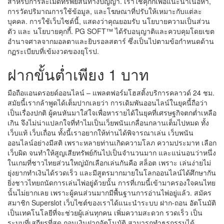
สำหรับการละเมิดทรัพย์สินทางปัญญา. เราใช้คุกกี้เพื่อแนะนำเนื้อหา,
การวัดปริมาณการใช้ข้อมูล, และโฆษณาที่ปรับให้เหมาะกับแต่ละ
บุคคล. การใช้เว็บไซต์นี้, แสดงว่าคุณยอมรับ นโยบายความเป็นส่วน
ตัว และ นโยบายคุกกี้. PG SOFT™ ได้รับอนุญาติและควบคุมโดยเขต
อำนาจศาลจากมอลตาและยิบรอลสตาร์ ซึ่งเป็นไปตามข้อกำหนดด้าน
กฏระเบียบที่เข้มงวดของยุโรป.
ฝากขั้นต่ำเพียง 1 บาท
มือถือแอนดรอยด์ออนไลน์ – แพลตฟอร์มโฮสติ้งบริการคลาวด์ 24 ชม.
สมัยนี้เรากล้าพูดได้เต็มปากเลยว่า การเดิมพันออนไลน์ในยุคนี้ถือว่า
เป็นเรื่องปกติ ผู้คนหันมาใส่ใจเพื่อหารายได้ในยุคที่เศรษฐกิจตกต่ำเหลือ
เกิน จึงไม่น่าแปลกใจที่ทำไมเป็นเว็ยพนันเกลื่อนกลานเต็มไปหมด ทั้ง
เว็บแท้ เว็บเถื่อน ทั้งนี้เราอยากให้ท่านได้พิจารณาเล่น เว็บพนัน
ออนไลน์อย่างมีสติ เพราะหลายท่านเกิดความโลภ ความประมาท เลือก
เว็บผิด จนทำให้สูญเสียทรัพย์กันไปเป็นจำนวนมาก และแน่นอนว่าหนึ่ง
ในเกมที่ชาวไทยส่วนใหญ่มักเลือกเล่นกันคือ สล็อต เพราะ เล่นง่ายไม่
ยุ่งยากทำเงินได้รวดเร็ว และมีสูตรมากมายในโลกออนไลน์ได้ศึกษากัน
ยิ่งชาวไทยถนัดการเล่นไพ่อยู่ด้วยนั้น การที่เกมนี้เข้ามาครองใจคนไทย
นั้นไม่ยากเลย เพราะผู้คนส่วนมากมีพื้นฐานการอ่านไพ่อยู่แล้ว. สมัคร
สมาชิก Superslot เว็บไซต์ของเราได้แนะนำระบบ ฝาก-ถอน อัตโนมัติ
เป็นเทคโนโลยีที่จะช่วยผู้เล่นทุกคน เพิ่มความสะดวก รวดเร็ว เป็น
ระบบที่เสถียรที่สุด ถอนเงินฝากอัตโนมัติ สามารถทำธุรกรรมได้