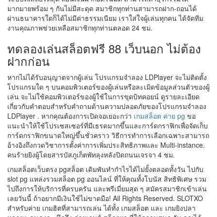
มากมายพร้อม ๆ กันไม่มีสะดุด สมาชิกทุกท่านสามารถฝาก-ถอนได้
ผ่านธนาคารใดก็ได้ไม่มีค่าธรรมเนียม เราใส่ใจผู้เล่นทุกคน ได้จัดทีม
งานคุณภาพช่วยเหลือสมาชิกทุกท่านตลอด 24 ชม.
ทดลองเล่นสล็อตฟรี 88 เว็บนอก ไม่ต้อง
ฝากก่อน
หากไม่ได้รับอนุญาตจากผู้เล่น โปรแกรมจำลอง LDPlayer จะไม่ติดตั้ง
โปรแกรมใด ๆ บนคอมพิวเตอร์ของผู้เล่นหรือละเมิดข้อมูลส่วนตัวของผู้
เล่น จะไม่ใช้คอมพิวเตอร์ของผู้ใช้ในการขุดบิทคอยน์ ดูรายละเอียด
เกี่ยวกับคำตอบสำหรับคำถามด้านความปลอดภัยของโปรแกรมจำลอง
LDPlayer . หากคุณต้องการเปิดจอเยอะกว่า
เกมสล็อต ค่าย pg
ขอ
แนะนำให้ใช้โปรเซสเซอร์ที่มีเธรดมากขึ้นและการ์ดกราฟิกเพื่อจัดเก็บ
การ์ดกราฟิกขนาดใหญ่ขึ้นชั่วคราว วิธีการทำการเลือกเฉพาะสามารถ
อ้างอิงถึงกวดวิชาการตั้งค่าการเพิ่มประสิทธิภาพและ Multi-instance.
คนร้ายยิงผู้โดยสารบัสภูเก็ตพัทลุงหลังปิดถนนเจรจา 4 ชม.
เกมสล็อตเว็บตรง pgสล็อต เดิมพันทำกำไรได้ไม่ยั้งตลอดทั้งวัน ไปกับ
slot pg แหล่งรวมสล็อต pg ออนไลน์ ที่ให้คุณทั้งโบนัส สิทธิพิเศษ รวม
ไปถึงการให้บริการที่ครบครัน และพรีเมี่ยมสุด ๆ สมัครสมาชิกเข้าเล่น
เลยวันนี้ ถ้าอยากมีเงินใช้ไม่ขาดมือ! All Rights Reserved. SLOTXO
สำหรับค่าย เกมฮิตที่สามารถเล่น ได้ทั้ง เกมสล็อต และ เกมยิงปลา