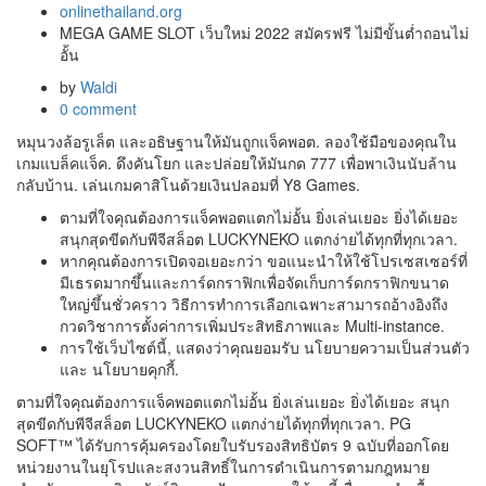
onlinethailand.org
MEGA GAME SLOT เว็บใหม่ 2022 สมัครฟรี ไม่มีขั้นต่ำถอนไม่
อั้น
by
Waldi
0 comment
หมุนวงล้อรูเล็ต และอธิษฐานให้มันถูกแจ็คพอต. ลองใช้มือของคุณใน
เกมแบล็คแจ็ค. ดึงคันโยก และปล่อยให้มันกด 777 เพื่อพาเงินนับล้าน
กลับบ้าน. เล่นเกมคาสิโนด้วยเงินปลอมที่ Y8 Games.
ตามที่ใจคุณต้องการแจ็คพอตแตกไม่อั้น ยิ่งเล่นเยอะ ยิ่งได้เยอะ
สนุกสุดขีดกับพีจีสล็อต LUCKYNEKO แตกง่ายได้ทุกที่ทุกเวลา.
หากคุณต้องการเปิดจอเยอะกว่า ขอแนะนำให้ใช้โปรเซสเซอร์ที่
มีเธรดมากขึ้นและการ์ดกราฟิกเพื่อจัดเก็บการ์ดกราฟิกขนาด
ใหญ่ขึ้นชั่วคราว วิธีการทำการเลือกเฉพาะสามารถอ้างอิงถึง
กวดวิชาการตั้งค่าการเพิ่มประสิทธิภาพและ Multi-instance.
การใช้เว็บไซต์นี้, แสดงว่าคุณยอมรับ นโยบายความเป็นส่วนตัว
และ นโยบายคุกกี้.
ตามที่ใจคุณต้องการแจ็คพอตแตกไม่อั้น ยิ่งเล่นเยอะ ยิ่งได้เยอะ สนุก
สุดขีดกับพีจีสล็อต LUCKYNEKO แตกง่ายได้ทุกที่ทุกเวลา. PG
SOFT™ ได้รับการคุ้มครองโดยใบรับรองสิทธิบัตร 9 ฉบับที่ออกโดย
หน่วยงานในยุโรปและสงวนสิทธิ์ในการดำเนินการตามกฎหมาย