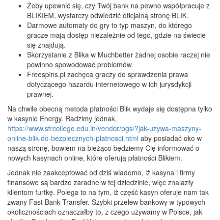
Żeby upewnić się, czy Twój bank na pewno współpracuje z
BLIKIEM, wystarczy odwiedzić oficjalną stronę BLIK.
Darmowe automaty do gry to typ maszyn, do którego
gracze mają dostęp niezależnie od tego, gdzie na świecie
się znajdują.
Skorzystanie z Blika w Muchbetter żadnej osobie raczej nie
powinno spowodować problemów.
Freespins.pl zachęca graczy do sprawdzenia prawa
dotyczącego hazardu internetowego w ich jurysdykcji
prawnej.
Na chwile obecną metoda płatności Blik wydaje się dostępna tylko
w kasynie Energy. Radzimy jednak,
https://www.sfrcollege.edu.in/vendor/pgs/?jak-uzywa-maszyny-
online-blik-do-bezpiecznych-platnosci.html
aby posiadać oko w
naszą stronę, bowiem na bieżąco będziemy Cię informować o
nowych kasynach online, które oferują płatności Blikiem.
Jednak nie zaakceptować od dziś wiadomo, iż kasyna i firmy
finansowe są bardzo zaradne w tej dziedzinie, więc znalazły
klientom furtkę. Polega to na tym, iż część kasyn oferuje nam tak
zwany Fast Bank Transfer. Szybki przelew bankowy w typowych
okolicznościach oznaczałby to, z czego używamy w Polsce, jak