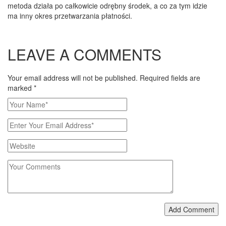
metoda działa po całkowicie odrębny środek, a co za tym idzie
ma inny okres przetwarzania płatności.
LEAVE A COMMENTS
Your email address will not be published. Required fields are
marked
*
Add Comment