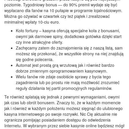
poziomie. Tygodniowy bonus — do 90% premii wydaje się być
wypłacano dla fanów na 10 pułapie w programie lojalnościowym.
Można go ożywiać w czwartek czy też piątek i zrealizować
minimalnej wpłaty 10-ciu euro.
Koło fortuny – kasyna oferują specjalne koła z bonusami,
owymi jak darmowe spiny, dodatkowa gotówka dzięki start
czy inne atrakcyjne oferty.
Zachęcamy zatem do zaznajomienia się z naszą listą, sam
możesz się przekonać, że wszystkie strony na niej znajdują
się godne polecenia.
Automat jest prostą grą wrzutową jak i również bardzo
dobrze zmiennym oprogramowaniem kasynowym.
Wielu fanów nie zdaje osobiście sprawy z bycia tego
zagadnienia lub po prostu nie mają możliwość zrozumieć
reguły działania tej partii promocyjnych regulaminów.
Te również splatają się jednak z pewnymi wymaganiami, owymi
jak czas lub obrót bonusem. Znaczy to, że w każdym momencie
jak i również w każdym położeniu możesz sięgnąć do ulubionego
kasyna internetowego po swoje rozrywki. Nic Cię aktualnie nie
ogranicza pomijając posiadaniem dostępu do odwiedzenia
Internetu. W wybranym przez siebie kasynie online będziesz mógł