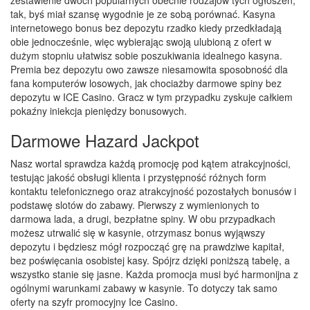
zestawienie dwóch popularnych obecnie rodzajów tych ogłoszeń,
tak, byś miał szansę wygodnie je ze sobą porównać. Kasyna
internetowego bonus bez depozytu rzadko kiedy przedkładają
obie jednocześnie, więc wybierając swoją ulubioną z ofert w
dużym stopniu ułatwisz sobie poszukiwania idealnego kasyna.
Premia bez depozytu owo zawsze niesamowita sposobność dla
fana komputerów losowych, jak chociażby darmowe spiny bez
depozytu w ICE Casino. Gracz w tym przypadku zyskuje całkiem
pokaźny iniekcja pieniędzy bonusowych.
Darmowe Hazard Jackpot
Nasz wortal sprawdza każdą promocję pod kątem atrakcyjności,
testując jakość obsługi klienta i przystępność różnych form
kontaktu telefonicznego oraz atrakcyjność pozostałych bonusów i
podstawę slotów do zabawy. Pierwszy z wymienionych to
darmowa lada, a drugi, bezpłatne spiny. W obu przypadkach
możesz utrwalić się w kasynie, otrzymasz bonus wyjąwszy
depozytu i będziesz mógł rozpocząć grę na prawdziwe kapitał,
bez poświęcania osobistej kasy. Spójrz dzięki poniższą tabelę, a
wszystko stanie się jasne. Każda promocja musi być harmonijna z
ogólnymi warunkami zabawy w kasynie. To dotyczy tak samo
oferty na szyfr promocyjny Ice Casino.