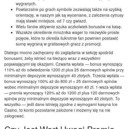
wygranych.
Powtarzalne po grach symbole zezwalają także na szybką
orientację, w naszym jak są wyceniane, z założenia cytrusy
mają stawki mniejsze, od 7 czy gwiazd.
Wielu fanów aktywnie szuka aczkolwiek bonusów na kasę.
Wszakże określenie mnożnika wager to niezwykle proste
pojęcie, które to określa ilukrotnie fan powinien postawić
sumę wygraną w gratisowych gracz z promocji.
Dlatego mocno zachęcamy do zaglądania w sekcję spośród
bonusami, żeby istnieć na bieżąco wraz z wszystkimi
pojawiającymi się okazjami. Czwarta wpłata — bonus wynoszący
110% aż do odwiedzenia 1200 zł plus 25 darmowych spinów przy
minimalnym depozycie wynoszącym 40 złotych. Trzecia wpłata —
bonus wynoszący 100% aż do 800 zł + 25 darmowych spinów
wobec minimalnym depozycie wynoszącym 40 zł. 1-wsza wpłata
— premia wynoszący 120% aż do 1200 zł plus 120 darmowych
spinów przy minimalnym depozycie wynoszącym 40 złotych. To
wszystko — jeśli dane istnieją zgodne z wymogami kasyna Ice
Casino, to konto pozostanie założone i możemy się na nie
zalogować.