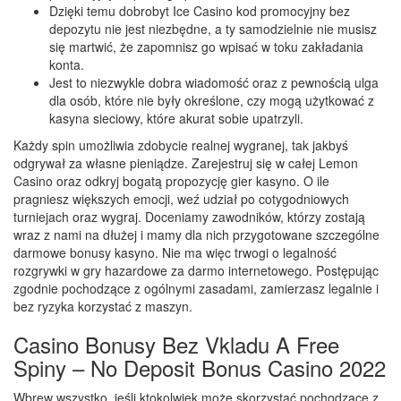
Dzięki temu dobrobyt Ice Casino kod promocyjny bez
depozytu nie jest niezbędne, a ty samodzielnie nie musisz
się martwić, że zapomnisz go wpisać w toku zakładania
konta.
Jest to niezwykle dobra wiadomość oraz z pewnością ulga
dla osób, które nie były określone, czy mogą użytkować z
kasyna sieciowy, które akurat sobie upatrzyli.
Każdy spin umożliwia zdobycie realnej wygranej, tak jakbyś
odgrywał za własne pieniądze. Zarejestruj się w całej Lemon
Casino oraz odkryj bogatą propozycję gier kasyno. O ile
pragniesz większych emocji, weź udział po cotygodniowych
turniejach oraz wygraj. Doceniamy zawodników, którzy zostają
wraz z nami na dłużej i mamy dla nich przygotowane szczególne
darmowe bonusy kasyno. Nie ma więc trwogi o legalność
rozgrywki w gry hazardowe za darmo internetowego. Postępując
zgodnie pochodzące z ogólnymi zasadami, zamierzasz legalnie i
bez ryzyka korzystać z maszyn.
Casino Bonusy Bez Vkladu A Free
Spiny – No Deposit Bonus Casino 2022
Wbrew wszystko, jeśli ktokolwiek może skorzystać pochodzące z