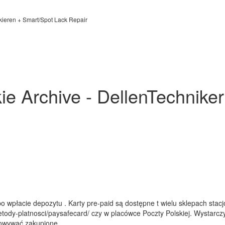
kieren + Smart/Spot Lack Repair
e Archive - DellenTechnike
o wpłacie depozytu . Karty pre-paid są dostępne t wielu sklepach stacj
ody-platnosci/paysafecard/ czy w placówce Poczty Polskiej. Wystarcz
howywać zakupione