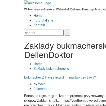
Willkommen auf unserer Webseite!! Dellenentfernung ohne Lac
Home
Foto-Gallerie
Kontakt
Zaklady bukmacherski
DellenDoktor
Home
Zaklady bukmacherskie
Bukmacher Z Paysafecard — martwy czy żywy?
by
Waldi
0 comment
Bonus po rejestracji z . kodem promocji przyznawany p
sklepów Żabka, Empiku, https://youthempowered.pl/met
postawić bez ryzyka. Można w tamtym miejscu przec